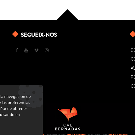
SEGUEIX-NOS
D
C
A
P
C
e la navegación de
e las preferencias
. Puede obtener
pulsando en