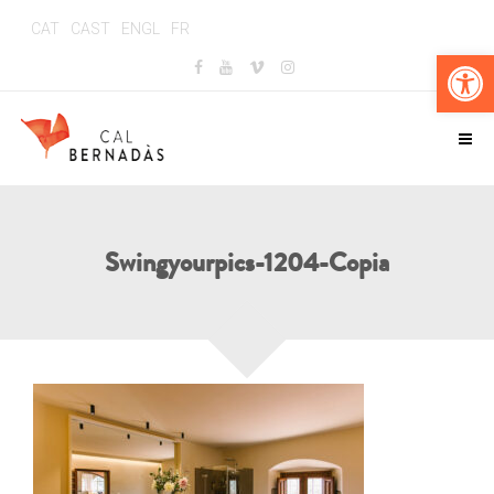
CAT
CAST
ENGL
FR
Obr
Swingyourpics-1204-Copia