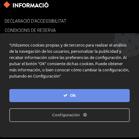
INFORMACIÓ
DECLARACIÓ D’ACCESSIBILITAT
CONDICIONS DE RESERVA
AVÍS LEGAL
"Utilizamos cookies propias y de terceros para realizar el análisis
POLÍTICA DE COOKIES
de la navegación de los usuarios, personalizar la publicidad y
recabar información sobre las preferencias de configuración. Al
CONTACTE
pulsar el botón "OK" consiente dichas cookies. Puede obtener
más información, o bien conocer cómo cambiar la configuración,
pulsando en Configuración"
Ok
DISSENY
GRATSTUDIO.COM
PROGRAMACIÓ
INFOACTIVA'T
IL·LUSTRACIONS
CLARA NIUBÒ
Configuración