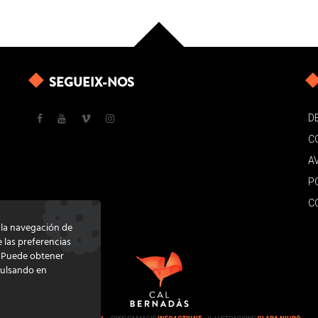
SEGUEIX-NOS
D
C
A
P
C
e la navegación de
e las preferencias
. Puede obtener
pulsando en