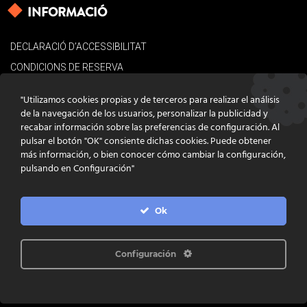
INFORMACIÓ
DECLARACIÓ D’ACCESSIBILITAT
CONDICIONS DE RESERVA
AVÍS LEGAL
"Utilizamos cookies propias y de terceros para realizar el análisis
POLÍTICA DE COOKIES
de la navegación de los usuarios, personalizar la publicidad y
recabar información sobre las preferencias de configuración. Al
CONTACTE
pulsar el botón "OK" consiente dichas cookies. Puede obtener
más información, o bien conocer cómo cambiar la configuración,
pulsando en Configuración"
Ok
DISSENY
GRATSTUDIO.COM
PROGRAMACIÓ
INFOACTIVA'T
IL·LUSTRACIONS
CLARA NIUBÒ
Configuración