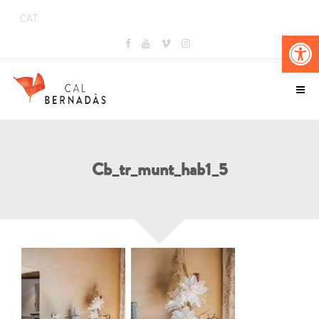
CAT
Obr
Cb_tr_munt_hab1_5