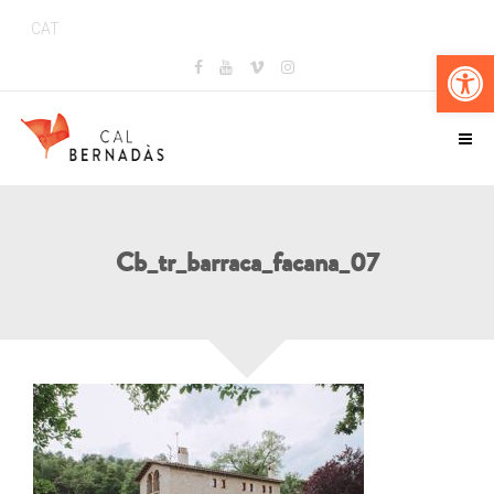
CAT
Obr
Cb_tr_barraca_facana_07