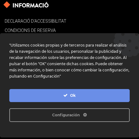
INFORMACIÓ
DECLARACIÓ D’ACCESSIBILITAT
CONDICIONS DE RESERVA
AVÍS LEGAL
"Utilizamos cookies propias y de terceros para realizar el análisis
POLÍTICA DE COOKIES
de la navegación de los usuarios, personalizar la publicidad y
recabar información sobre las preferencias de configuración. Al
CONTACTE
pulsar el botón "OK" consiente dichas cookies. Puede obtener
más información, o bien conocer cómo cambiar la configuración,
pulsando en Configuración"
Ok
DISSENY
GRATSTUDIO.COM
PROGRAMACIÓ
INFOACTIVA'T
IL·LUSTRACIONS
CLARA NIUBÒ
Configuración