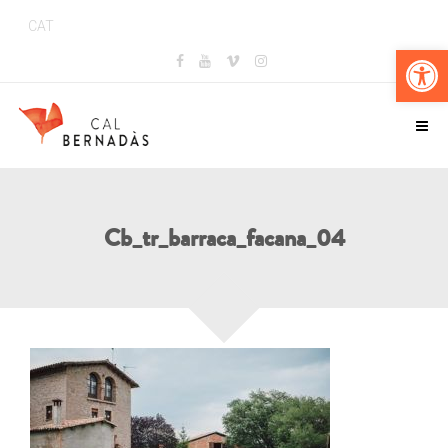
CAT
Obr
Cb_tr_barraca_facana_04