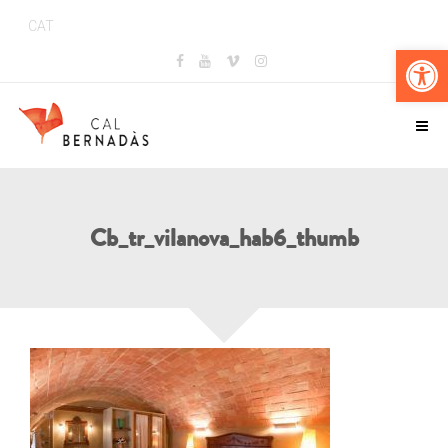
CAT
Obr
Cb_tr_vilanova_hab6_thumb