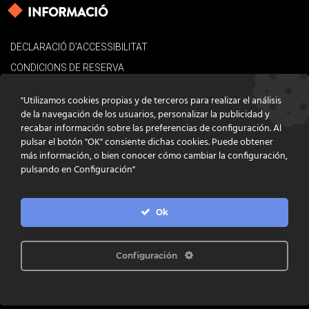
INFORMACIÓ
DECLARACIÓ D’ACCESSIBILITAT
CONDICIONS DE RESERVA
AVÍS LEGAL
"Utilizamos cookies propias y de terceros para realizar el análisis
POLÍTICA DE COOKIES
de la navegación de los usuarios, personalizar la publicidad y
recabar información sobre las preferencias de configuración. Al
CONTACTE
pulsar el botón "OK" consiente dichas cookies. Puede obtener
más información, o bien conocer cómo cambiar la configuración,
pulsando en Configuración"
Ok
DISSENY
GRATSTUDIO.COM
PROGRAMACIÓ
INFOACTIVA'T
IL·LUSTRACIONS
CLARA NIUBÒ
Configuración