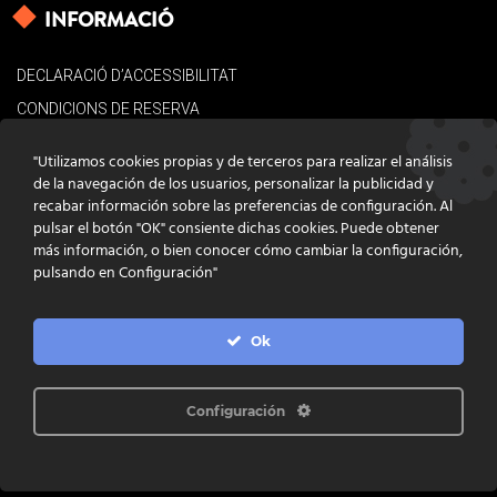
INFORMACIÓ
DECLARACIÓ D’ACCESSIBILITAT
CONDICIONS DE RESERVA
AVÍS LEGAL
"Utilizamos cookies propias y de terceros para realizar el análisis
POLÍTICA DE COOKIES
de la navegación de los usuarios, personalizar la publicidad y
recabar información sobre las preferencias de configuración. Al
CONTACTE
pulsar el botón "OK" consiente dichas cookies. Puede obtener
más información, o bien conocer cómo cambiar la configuración,
pulsando en Configuración"
Ok
DISSENY
GRATSTUDIO.COM
PROGRAMACIÓ
INFOACTIVA'T
IL·LUSTRACIONS
CLARA NIUBÒ
Configuración