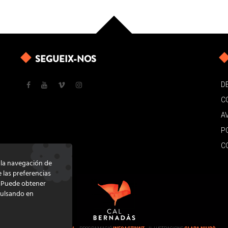
SEGUEIX-NOS
D
C
A
P
C
e la navegación de
e las preferencias
. Puede obtener
pulsando en