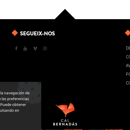
SEGUEIX-NOS
D
C
A
P
C
e la navegación de
e las preferencias
. Puede obtener
pulsando en