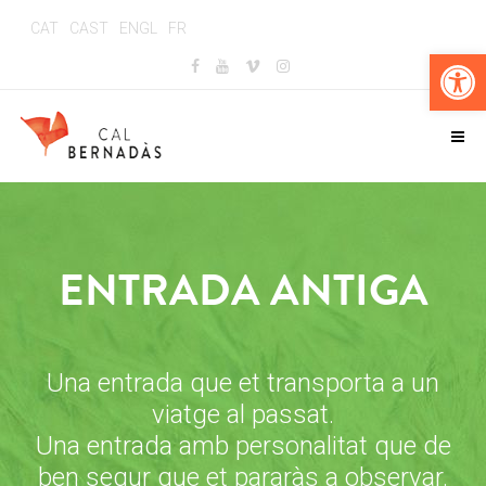
CAT
CAST
ENGL
FR
Obr
ENTRADA ANTIGA
Una entrada que et transporta a un
viatge al passat.
Una entrada amb personalitat que de
ben segur que et pararàs a observar.