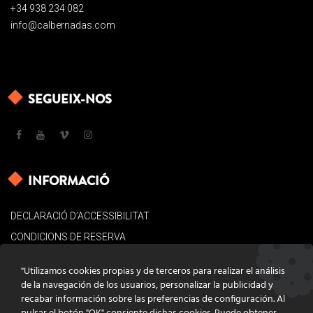
+34 938 234 082
info@calbernadas.com
SEGUEIX-NOS
INFORMACIÓ
DECLARACIÓ D’ACCESSIBILITAT
CONDICIONS DE RESERVA
AVÍS LEGAL
"Utilizamos cookies propias y de terceros para realizar el análisis
POLÍTICA DE COOKIES
de la navegación de los usuarios, personalizar la publicidad y
recabar información sobre las preferencias de configuración. Al
CONTACTE