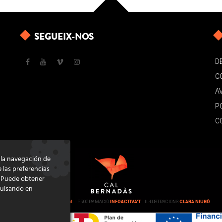
SEGUEIX-NOS
D
C
A
P
C
e la navegación de
e las preferencias
. Puede obtener
pulsando en
DISSENY
GRATSTUDIO.COM
PROGRAMACIÓ
INFOACTIVA'T
IL·LUSTRACIONS
CLARA NIUBÒ