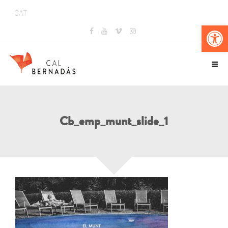
CAT
Obr
Cb_emp_munt_slide_1