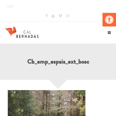
CAT
Obr
Cb_emp_espais_ext_bosc