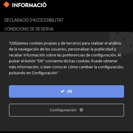
INFORMACIÓ
DECLARACIÓ D’ACCESSIBILITAT
CONDICIONS DE RESERVA
AVÍS LEGAL
"Utilizamos cookies propias y de terceros para realizar el análisis
POLÍTICA DE COOKIES
de la navegación de los usuarios, personalizar la publicidad y
recabar información sobre las preferencias de configuración. Al
CONTACTE
pulsar el botón "OK" consiente dichas cookies. Puede obtener
más información, o bien conocer cómo cambiar la configuración,
pulsando en Configuración"
Ok
DISSENY
GRATSTUDIO.COM
PROGRAMACIÓ
INFOACTIVA'T
IL·LUSTRACIONS
CLARA NIUBÒ
Configuración