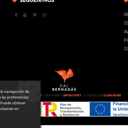
SEGUEIX-NOS
D
C
A
P
C
e la navegación de
DISSENY
GRATSTUDIO.COM
PROGRAMACIÓ
INFOACTIVA'T
IL·LUSTRACIONS
CLARA NIUBÒ
e las preferencias
. Puede obtener
pulsando en