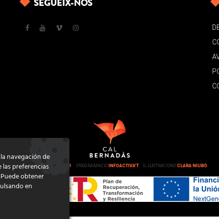
SEGUEIX-NOS
D
C
A
P
C
e la navegación de
e las preferencias
DISSENY
GRATSTUDIO.COM
PROGRAMACIÓ
INFOACTIVA'T
IL·LUSTRACIONS
CLARA NIUBÒ
. Puede obtener
pulsando en