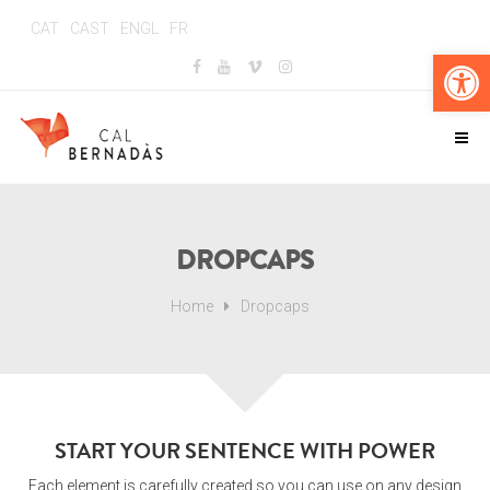
CAT
CAST
ENGL
FR
Obr
DROPCAPS
Home
Dropcaps
START YOUR SENTENCE WITH POWER
Each element is carefully created so you can use on any design