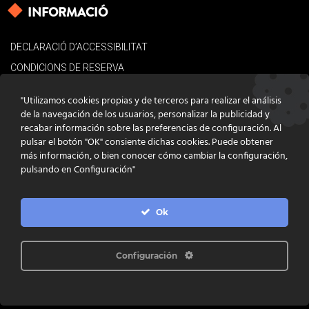
INFORMACIÓ
DECLARACIÓ D’ACCESSIBILITAT
CONDICIONS DE RESERVA
AVÍS LEGAL
"Utilizamos cookies propias y de terceros para realizar el análisis
POLÍTICA DE COOKIES
de la navegación de los usuarios, personalizar la publicidad y
recabar información sobre las preferencias de configuración. Al
CONTACTE
pulsar el botón "OK" consiente dichas cookies. Puede obtener
más información, o bien conocer cómo cambiar la configuración,
pulsando en Configuración"
Ok
DISSENY
GRATSTUDIO.COM
PROGRAMACIÓ
INFOACTIVA'T
IL·LUSTRACIONS
CLARA NIUBÒ
Configuración