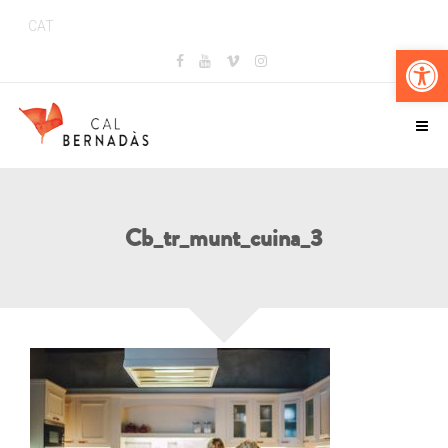
CAT
Obr
Cb_tr_munt_cuina_3