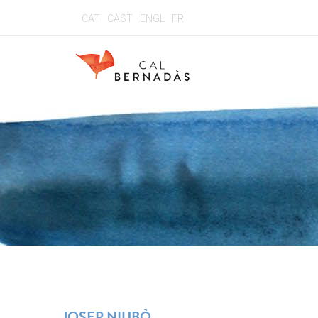
CAT
CAST
ENGL
FR
JOSEP NIUBÒ