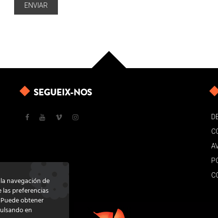
SEGUEIX-NOS
D
C
A
P
C
e la navegación de
e las preferencias
. Puede obtener
pulsando en