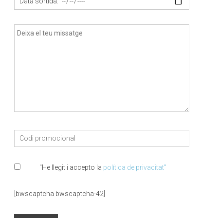
"He llegit i accepto la
política de privacitat"
[bwscaptcha bwscaptcha-42]