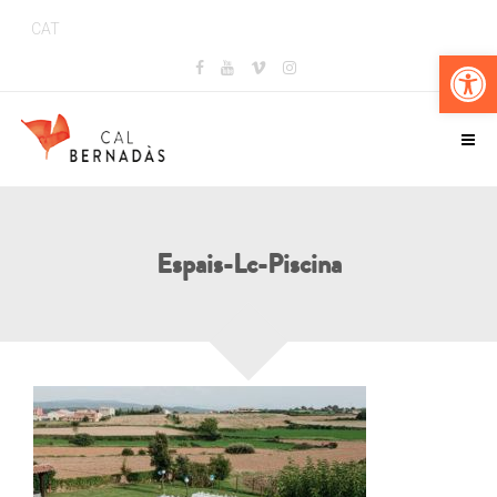
CAT
Obr
Espais-Lc-Piscina