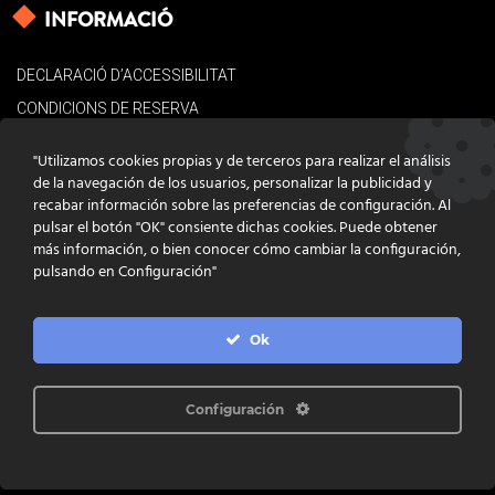
INFORMACIÓ
DECLARACIÓ D’ACCESSIBILITAT
CONDICIONS DE RESERVA
AVÍS LEGAL
"Utilizamos cookies propias y de terceros para realizar el análisis
POLÍTICA DE COOKIES
de la navegación de los usuarios, personalizar la publicidad y
recabar información sobre las preferencias de configuración. Al
CONTACTE
pulsar el botón "OK" consiente dichas cookies. Puede obtener
más información, o bien conocer cómo cambiar la configuración,
pulsando en Configuración"
Ok
DISSENY
GRATSTUDIO.COM
PROGRAMACIÓ
INFOACTIVA'T
IL·LUSTRACIONS
CLARA NIUBÒ
Configuración