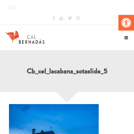
CAT
Obr
Cb_cel_lacabana_sotaslide_5