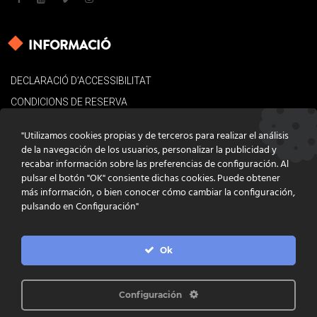
INFORMACIÓ
DECLARACIÓ D’ACCESSIBILITAT
CONDICIONS DE RESERVA
AVÍS LEGAL
"Utilizamos cookies propias y de terceros para realizar el análisis
POLÍTICA DE COOKIES
de la navegación de los usuarios, personalizar la publicidad y
recabar información sobre las preferencias de configuración. Al
CONTACTE
pulsar el botón "OK" consiente dichas cookies. Puede obtener
más información, o bien conocer cómo cambiar la configuración,
pulsando en Configuración"
Ok
DISSENY
GRATSTUDIO.COM
PROGRAMACIÓ
INFOACTIVA'T
IL·LUSTRACIONS
CLARA NIUBÒ
Configuración