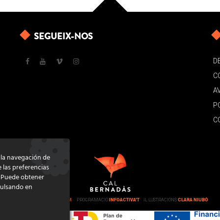
SEGUEIX-NOS
D
C
A
P
C
e la navegación de
e las preferencias
. Puede obtener
pulsando en
DISSENY
GRATSTUDIO.COM
PROGRAMACIÓ
INFOACTIVA'T
IL·LUSTRACIONS
CLARA NIUBÒ