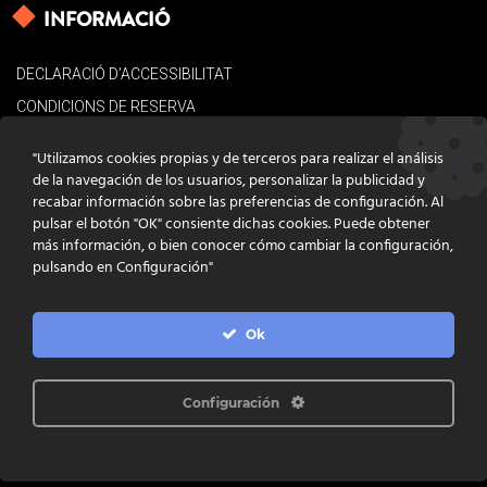
INFORMACIÓ
DECLARACIÓ D’ACCESSIBILITAT
CONDICIONS DE RESERVA
AVÍS LEGAL
"Utilizamos cookies propias y de terceros para realizar el análisis
POLÍTICA DE COOKIES
de la navegación de los usuarios, personalizar la publicidad y
recabar información sobre las preferencias de configuración. Al
CONTACTE
pulsar el botón "OK" consiente dichas cookies. Puede obtener
más información, o bien conocer cómo cambiar la configuración,
pulsando en Configuración"
Ok
DISSENY
GRATSTUDIO.COM
PROGRAMACIÓ
INFOACTIVA'T
IL·LUSTRACIONS
CLARA NIUBÒ
Configuración