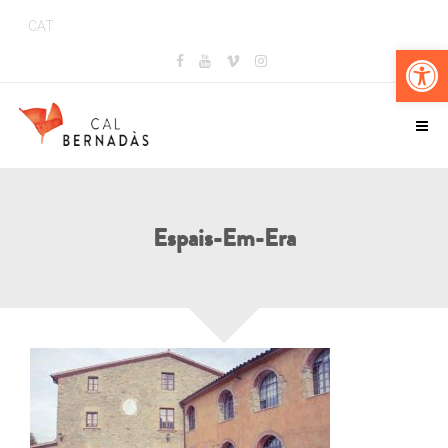
CAT
Obr
Espais-Em-Era