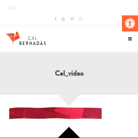
CAT
Obr
Cel_video