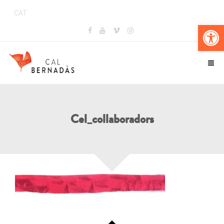
CAT
Obr
Cel_collaboradors