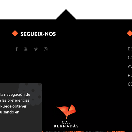
SEGUEIX-NOS
D
C
A
P
C
e la navegación de
e las preferencias
. Puede obtener
pulsando en