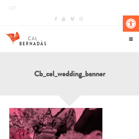
CAT
Obr
Cb_cel_wedding_banner