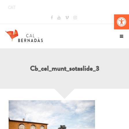
CAT
Obr
Cb_cel_munt_sotaslide_3