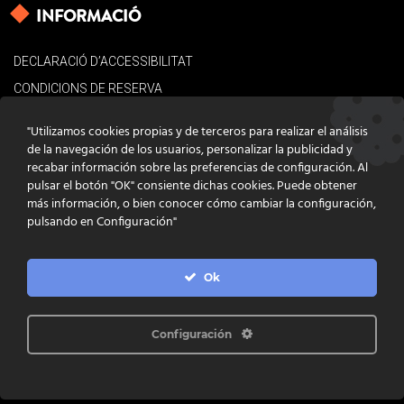
INFORMACIÓ
DECLARACIÓ D’ACCESSIBILITAT
CONDICIONS DE RESERVA
AVÍS LEGAL
"Utilizamos cookies propias y de terceros para realizar el análisis
POLÍTICA DE COOKIES
de la navegación de los usuarios, personalizar la publicidad y
recabar información sobre las preferencias de configuración. Al
CONTACTE
pulsar el botón "OK" consiente dichas cookies. Puede obtener
más información, o bien conocer cómo cambiar la configuración,
pulsando en Configuración"
Ok
DISSENY
GRATSTUDIO.COM
PROGRAMACIÓ
INFOACTIVA'T
IL·LUSTRACIONS
CLARA NIUBÒ
Configuración