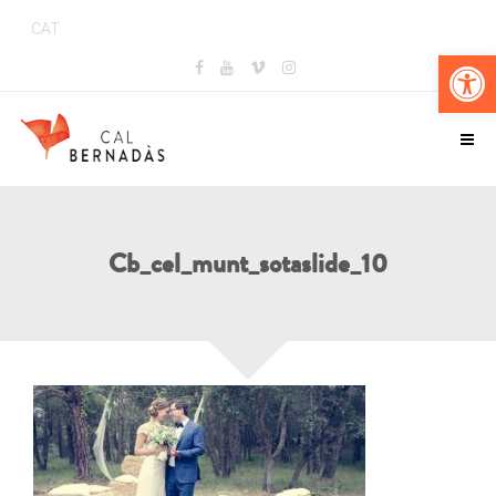
CAT
Obr
Cb_cel_munt_sotaslide_10