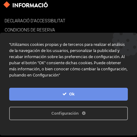
INFORMACIÓ
DECLARACIÓ D’ACCESSIBILITAT
CONDICIONS DE RESERVA
AVÍS LEGAL
"Utilizamos cookies propias y de terceros para realizar el análisis
POLÍTICA DE COOKIES
de la navegación de los usuarios, personalizar la publicidad y
recabar información sobre las preferencias de configuración. Al
CONTACTE
pulsar el botón "OK" consiente dichas cookies. Puede obtener
más información, o bien conocer cómo cambiar la configuración,
pulsando en Configuración"
Ok
DISSENY
GRATSTUDIO.COM
PROGRAMACIÓ
INFOACTIVA'T
IL·LUSTRACIONS
CLARA NIUBÒ
Configuración