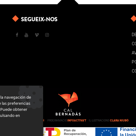
SEGUEIX-NOS
D
C
A
P
C
e la navegación de
e las preferencias
. Puede obtener
pulsando en
DISSENY
GRATSTUDIO.COM
PROGRAMACIÓ
INFOACTIVA'T
IL·LUSTRACIONS
CLARA NIUBÒ