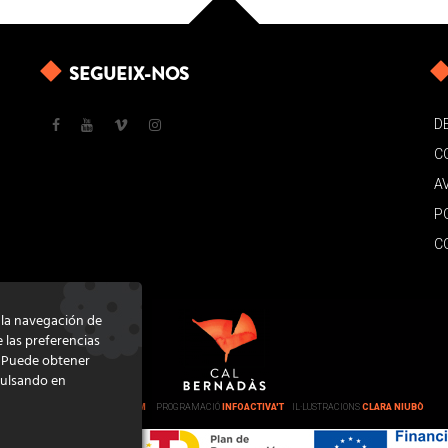
SEGUEIX-NOS
D
C
A
P
C
e la navegación de
e las preferencias
. Puede obtener
pulsando en
DISSENY
GRATSTUDIO.COM
PROGRAMACIÓ
INFOACTIVA'T
IL·LUSTRACIONS
CLARA NIUBÒ