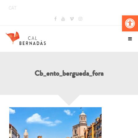
CAT
Obr
Cb_ento_bergueda_fora